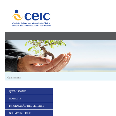
Saltar para conteúdo
Página Inicial
QUEM SOMOS
NOTÍCIAS
INFORMAÇÃO REQUERENTE
NORMATIVO CEIC