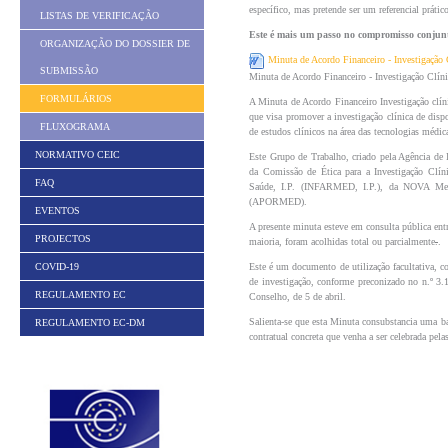
específico, mas pretende ser um referencial prático
LISTAS DE VERIFICAÇÃO
Este é mais um passo no compromisso conjunto 
ORGANIZAÇÃO DO DOSSIER DE
Minuta de Acordo Financeiro - Investigação
SUBMISSÃO
Minuta de Acordo Financeiro - Investigação Clín
FORMULÁRIOS
A Minuta de Acordo Financeiro Investigação clín
que visa promover a investigação clínica de disp
FLUXOGRAMA
de estudos clínicos na área das tecnologias médic
NORMATIVO CEIC
Este Grupo de Trabalho, criado pela Agência de 
da Comissão de Ética para a Investigação Cl
FAQ
Saúde, I.P. (INFARMED, I.P.), da NOVA Medi
(APORMED).
EVENTOS
A presente minuta esteve em consulta pública ent
PROJECTOS
maioria, foram acolhidas total ou parcialmente
.
.
Este é um documento de utilização facultativa, co
COVID-19
de investigação, conforme preconizado no n.º 3
REGULAMENTO EC
Conselho, de 5 de abril.
Salienta-se que esta Minuta consubstancia uma base
REGULAMENTO EC-DM
contratual concreta que venha a ser celebrada pelas