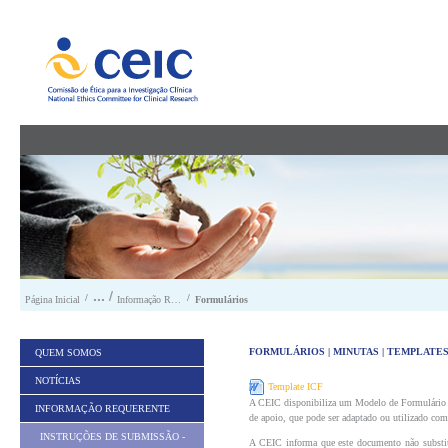
Saltar para conteúdo
/
/
Página Inicial
Informação Requerente
Formulários
FORMULÁRIOS | MINUTAS | TEMPLATE
QUEM SOMOS
NOTÍCIAS
Template ICF
A CEIC disponibiliza um Modelo de Formulário 
INFORMAÇÃO REQUERENTE
de apoio, que pode ser adaptado ou utilizado como
INSTRUÇÕES DE SUBMISSÃO -
A CEIC informa que este documento não substitui