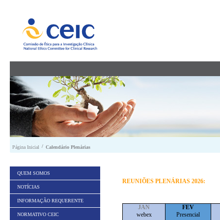
Saltar para conteúdo
/
Página Inicial
Calendário Plenárias
QUEM SOMOS
REUNIÕES PLENÁRIAS 2026:
NOTÍCIAS
INFORMAÇÃO REQUERENTE
JAN
FEV
webex
Presencial
NORMATIVO CEIC