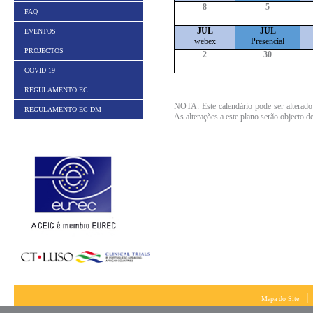
8
5
FAQ
JUL
JUL
EVENTOS
webex
Presencial
PROJECTOS
2
30
COVID-19
REGULAMENTO EC
NOTA: Este calendário pode ser alterado
REGULAMENTO EC-DM
As alterações a este plano serão objecto 
|
Mapa do Site