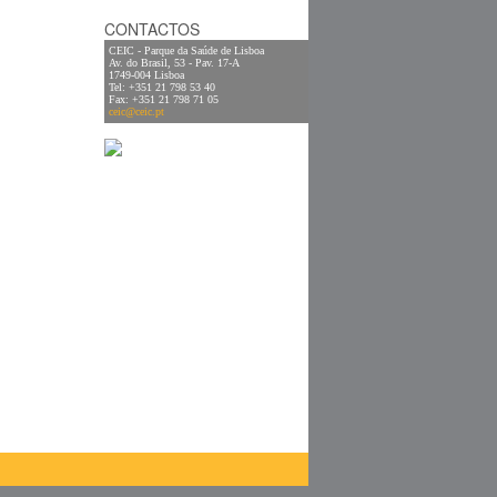
CONTACTOS
CEIC - Parque da Saúde de Lisboa
Av. do Brasil, 53 - Pav. 17-A
1749-004 Lisboa
Tel: +351 21 798 53 40
Fax: +351 21 798 71 05
ceic@ceic.pt