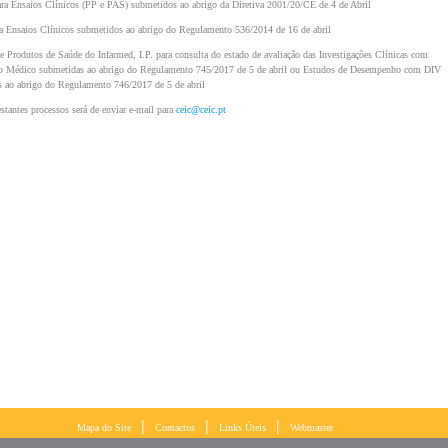
a Ensaios Clínicos (PP e PAS) submetidos ao abrigo da Diretiva 2001/20/CE de 4 de Abril
ra
Ensaios Clínicos submetidos ao abrigo do Regulamento 536/2014 de 16 de abril
de Produtos de Saúde do Infarmed, I.P. para consulta do estado de avaliação das Investigações Clínicas com
o Médico submetidas ao abrigo do Regulamento 745/2017 de 5 de abril ou Estudos de Desempenho com DIV
 ao abrigo do Regulamento 746/2017 de 5 de abril
estantes processos será de enviar e-mail para
ceic@ceic.pt
|
|
|
Mapa do Site
Contactos
Links Úteis
Webmaster