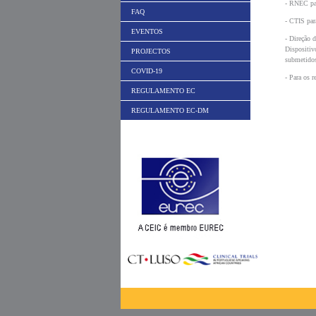
- RNEC par
FAQ
- CTIS pa
EVENTOS
- Direção 
Dispositiv
PROJECTOS
submetidos
COVID-19
- Para os r
REGULAMENTO EC
REGULAMENTO EC-DM