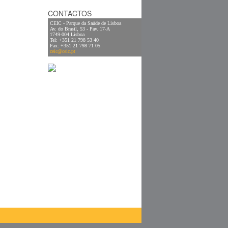
CONTACTOS
CEIC - Parque da Saúde de Lisboa
Av. do Brasil, 53 - Pav. 17-A
1749-004 Lisboa
Tel: +351 21 798 53 40
Fax: +351 21 798 71 05
ceic@ceic.pt