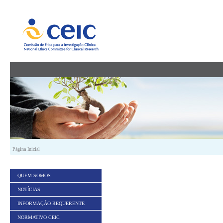
Saltar para conteúdo
Página Inicial
QUEM SOMOS
NOTÍCIAS
INFORMAÇÃO REQUERENTE
NORMATIVO CEIC