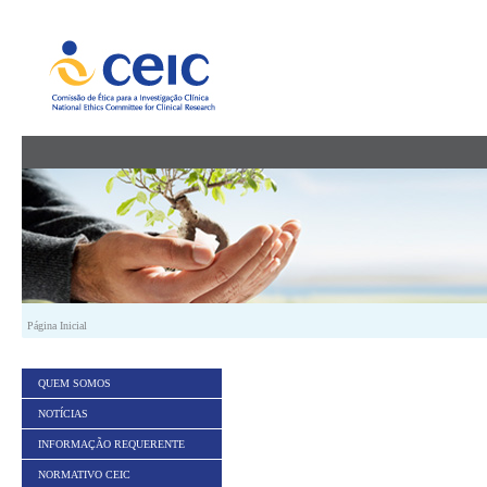
Saltar para conteúdo
Página Inicial
QUEM SOMOS
NOTÍCIAS
INFORMAÇÃO REQUERENTE
NORMATIVO CEIC