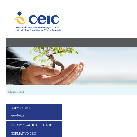
Saltar para conteúdo
Página Inicial
QUEM SOMOS
NOTÍCIAS
INFORMAÇÃO REQUERENTE
NORMATIVO CEIC