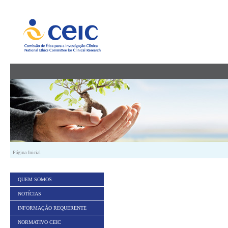
Saltar para conteúdo
Página Inicial
QUEM SOMOS
NOTÍCIAS
INFORMAÇÃO REQUERENTE
NORMATIVO CEIC