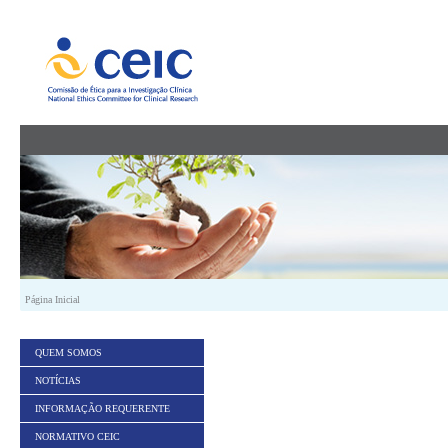
Saltar para conteúdo
Página Inicial
QUEM SOMOS
NOTÍCIAS
INFORMAÇÃO REQUERENTE
NORMATIVO CEIC