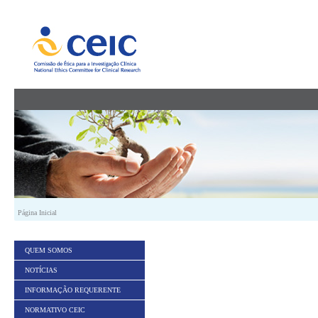
Saltar para conteúdo
Página Inicial
QUEM SOMOS
NOTÍCIAS
INFORMAÇÃO REQUERENTE
NORMATIVO CEIC