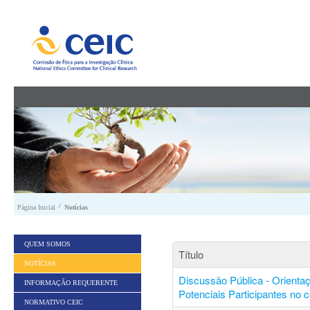
Saltar para conteúdo
/
Página Inicial
Notícias
QUEM SOMOS
Título
NOTÍCIAS
Discussão Pública - Orienta
INFORMAÇÃO REQUERENTE
Potenciais Participantes no 
NORMATIVO CEIC