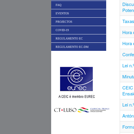
Discu
FAQ
Poten
EVENTOS
Taxas
PROJECTOS
COVID-19
Hora d
REGULAMENTO EC
Hora 
REGULAMENTO EC-DM
Conf
Lei n
Minut
CEIC 
Ensai
Lei n
Antón
Forma