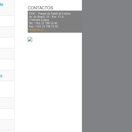
de
CONTACTOS
CEIC - Parque da Saúde de Lisboa
Av. do Brasil, 53 - Pav. 17-A
1749-004 Lisboa
Tel: +351 21 798 53 40
Fax: +351 21 798 71 05
ceic@ceic.pt
os