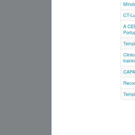
Minut
CT-Lu
A CEI
Portu
Templ
Clinic
traini
CAPA
Recom
Templ