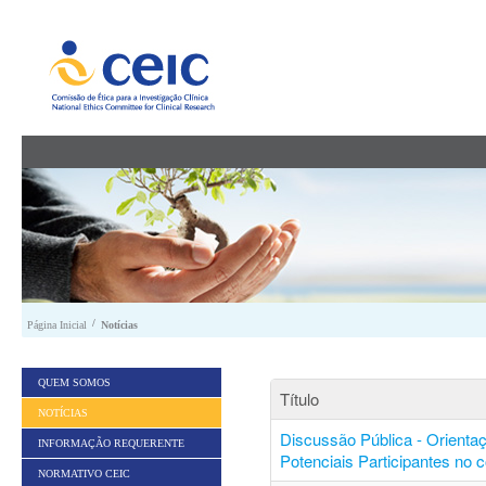
Saltar para conteúdo
/
Página Inicial
Notícias
QUEM SOMOS
Título
NOTÍCIAS
Discussão Pública - Orienta
INFORMAÇÃO REQUERENTE
Potenciais Participantes no 
NORMATIVO CEIC