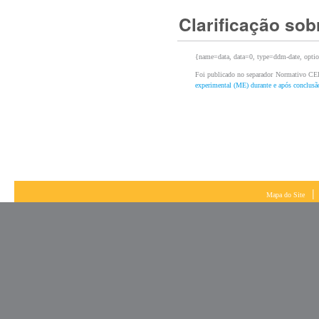
{name=data, data=0, type=ddm-date, optio
Foi publicado no separador Normativo C
experimental (ME) durante e após conclus
|
Mapa do Site