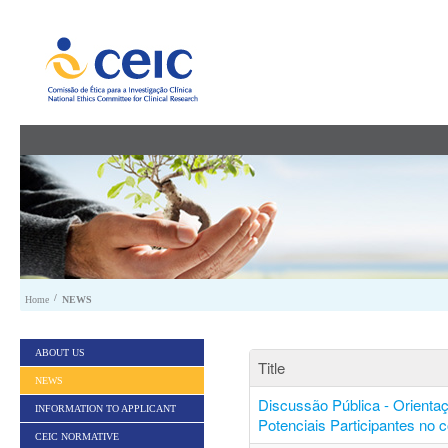
Skip to Content
/
Home
NEWS
ABOUT US
Title
NEWS
Discussão Pública - Orienta
INFORMATION TO APPLICANT
Potenciais Participantes no 
CEIC NORMATIVE