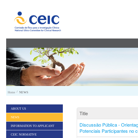
Skip to Content
/
Home
NEWS
ABOUT US
Title
NEWS
Discussão Pública - Orienta
INFORMATION TO APPLICANT
Potenciais Participantes no 
CEIC NORMATIVE