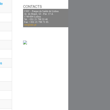
de
CONTACTS
CEIC - Parque da Saúde de Lisboa
Av. do Brasil, 53 - Pav. 17-A
1749-004 Lisboa
Tel: +351 21 798 53 40
Fax: +351 21 798 71 05
ceic@ceic.pt
os