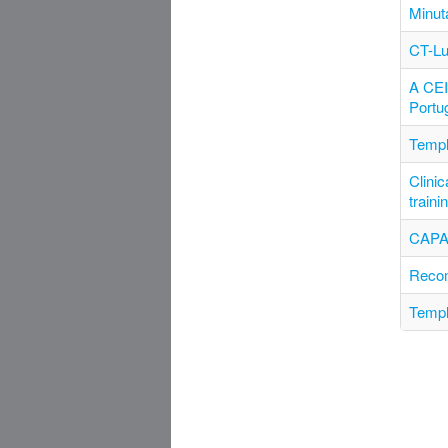
Minut
CT-Lu
A CEI
Portu
Templ
Clinic
traini
CAPA
Recom
Templ