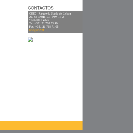
CONTACTOS
CEIC - Parque da Saúde de Lisboa
Av. do Brasil, 53 - Pav. 17-A
1749-004 Lisboa
Tel: +351 21 798 53 40
Fax: +351 21 798 71 05
ceic@ceic.pt