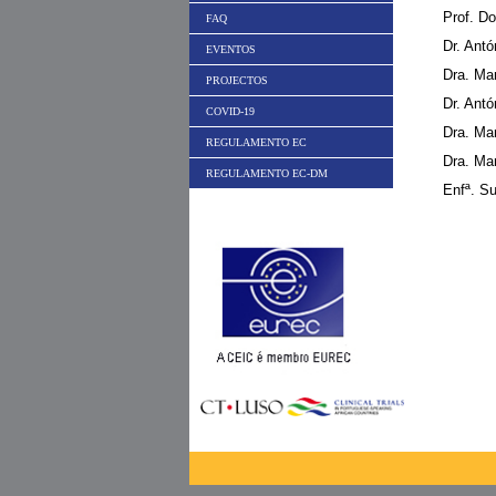
Prof. Do
FAQ
Dr. Antó
EVENTOS
Dra. Ma
PROJECTOS
Dr. Antó
COVID-19
Dra. Ma
REGULAMENTO EC
Dra. Ma
REGULAMENTO EC-DM
Enfª. Su