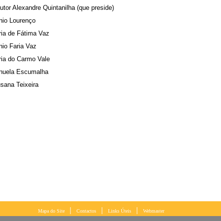
utor Alexandre Quintanilha (que preside)
nio Lourenço
ria de Fátima Vaz
nio Faria Vaz
ria do Carmo Vale
nuela Escumalha
sana Teixeira
|
|
|
Mapa do Site
Contactos
Links Úteis
Webmaster