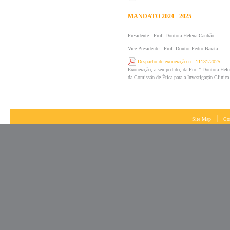
MANDATO 2024 - 2025
Presidente - Prof. Doutora Helena Canhão
Vice-Presidente - Prof. Doutor Pedro Barata
Despacho de exoneração n.º 11131/2025
Exoneração, a seu pedido, da Prof.ª Doutora Hel
da Comissão de Ética para a Investigação Clínic
|
Site Map
Co