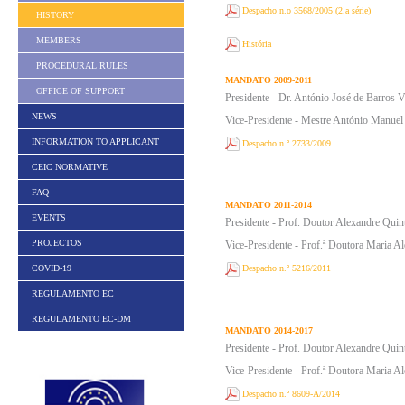
Despacho n.o 3568/2005 (2.a série)
HISTORY
MEMBERS
História
PROCEDURAL RULES
MANDATO 2009-2011
OFFICE OF SUPPORT
Presidente - Dr. António José de Barros 
NEWS
Vice-Presidente - Mestre António Manuel
INFORMATION TO APPLICANT
Despacho n.º 2733/2009
CEIC NORMATIVE
FAQ
MANDATO 2011-2014
EVENTS
Presidente - Prof. Doutor Alexandre Quin
PROJECTOS
Vice-Presidente - Prof.ª Doutora Maria A
COVID-19
Despacho n.º 5216/2011
REGULAMENTO EC
REGULAMENTO EC-DM
MANDATO 2014-2017
Presidente - Prof. Doutor Alexandre Quin
Vice-Presidente - Prof.ª Doutora Maria A
Despacho n.º 8609-A/2014