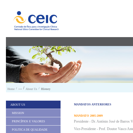
Skip to Content
/
/
Home
About Us
History
MANDATOS ANTERIORES
ABOUT US
MISSION
MANDATO 2005-2009
Presidente - Dr. António José de Barros 
PRINCÍPIOS E VALORES
Vice-Presidente - Prof. Doutor Vasco Ant
POLITICA DE QUALIDADE