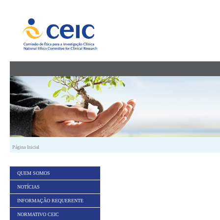
Saltar para conteúdo
Página Inicial
QUEM SOMOS
NOTÍCIAS
INFORMAÇÃO REQUERENTE
NORMATIVO CEIC