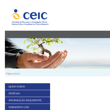
Saltar para conteúdo
Página Inicial
QUEM SOMOS
NOTÍCIAS
INFORMAÇÃO REQUERENTE
NORMATIVO CEIC