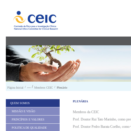
Saltar para conteúdo
/
/
Página Inicial
Membros CEIC
Plenário
PLENÁRIA
QUEM SOMOS
MISSÃO E VISÃO
Membros da CEIC
Prof. Doutor Rui Tato Marinho, como pre
PRINCÍPIOS E VALORES
Prof. Doutor Pedro Barata Coelho, como v
POLITICA DE QUALIDADE