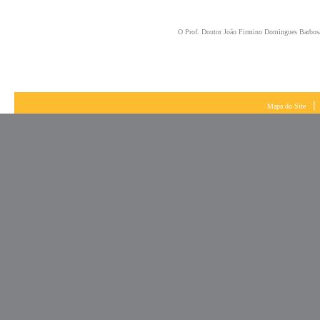
O Prof. Doutor João Firmino Domingues Barbosa
|
Mapa do Site