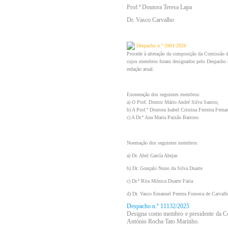
Prof.ª Doutora Teresa Lapa
Dr. Vasco Carvalho
Despacho n.º 5901/2026
Procede à alteração da composição da Comissão de
cujos membros foram designados pelo Despacho n
redação atual.
Exoneração dos seguintes membros:
a) O Prof. Doutor Mário André Silva Santos;
b) A Prof.ª Doutora Isabel Cristina Ferreira Fern
c) A Dr.ª Ana Maria Paixão Barroso
Noemação dos seguintes membros:
a) Dr. Abel García Abejas
b) Dr. Gonçalo Nuno da Silva Duarte
c) Dr.ª Rita Mónica Duarte Faria
d) Dr. Vasco Emanuel Pereira Fonseca de Carvalh
Despacho n.º 11132/2025
Designa como membro e presidente da Com
António Rocha Tato Marinho.