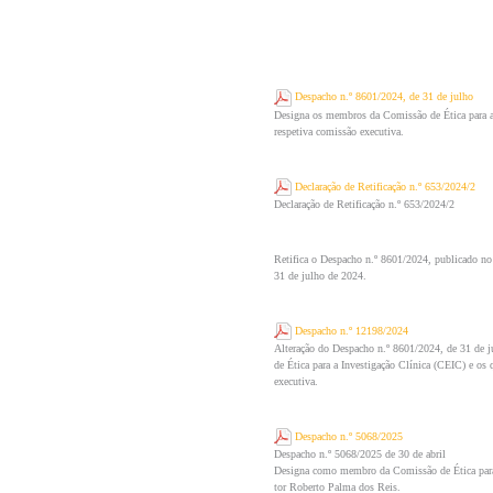
Despacho n.º 8601/2024, de 31 de julho
Designa os membros da Comissão de Ética para a 
respetiva comissão executiva.
Declaração de Retificação n.º 653/2024/2
Declaração de Retificação n.º 653/2024/2
Retifica o Despacho n.º 8601/2024, publicado no D
31 de julho de 2024.
Despacho n.º 12198/2024
Alteração do Despacho n.º 8601/2024, de 31 de 
de Ética para a Investigação Clínica (CEIC) e os
executiva.
Despacho n.º 5068/2025
Despacho n.º 5068/2025 de 30 de abril
Designa como membro da Comissão de Ética para 
tor Roberto Palma dos Reis.