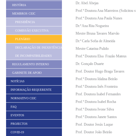
Dr. Abel Abejas
HISTÓRIA
Prof.ª Doutora Ana Marreiros (Solicitou
MEMBROS CEIC
Prof.ª Doutora Ana Paula Nunes
PRESIDÊNCIA
Dr.ª Ana Rita Nogueira
COMISSÃO EXECUTIVA
Mestre Bruna Tavares Marvão
PLENÁRIO
Dr.ª Carla Sofia de Almeida
DECLARAÇÃO DE INEXISTÊNCIA
Mestre Catarina Pulido
DE INCOMPATIBILIDADES
Prof.ª Doutora Elsa Frazão Mateus
Dr. Gonçalo Duarte
REGULAMENTO INTERNO
Prof. Doutor Hugo Braga Tavares
GABINETE DE APOIO
Prof.ª Doutora Idalina Beirão
NOTÍCIAS
Prof.ª Doutora Inês Fronteira
INFORMAÇÃO REQUERENTE
Prof. Doutora Isabel Fernandes
NORMATIVO CEIC
Prof.ª Doutora Isabel Rocha
FAQ
Prof.ª Doutora Ivone Silva
EVENTOS
Prof.ª Doutora Janete Santos
PROJECTOS
Prof. Doutor Jesús Luque
Prof. Doutor João Beirão
COVID-19