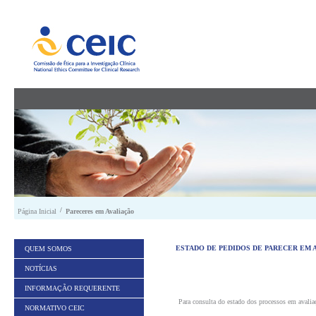
Saltar para conteúdo
/
Página Inicial
Pareceres em Avaliação
ESTADO DE PEDIDOS DE PARECER EM 
QUEM SOMOS
NOTÍCIAS
INFORMAÇÃO REQUERENTE
Para consulta do estado dos processos em avalia
NORMATIVO CEIC