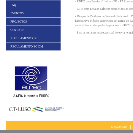
- RNEC para Ensaios Clínicos (PP e PAS) subme
FAQ
- CTIS para
Ensaios Clínicos submetidos ao ab
EVENTOS
- Direção de Produtos de Saúde do Infarmed, I.P
Dispositivo Médico submetidas ao abrigo do R
PROJECTOS
submetidos ao abrigo do Regulamento 746/2017 
COVID-19
- Para os restantes processos será de enviar e-ma
REGULAMENTO EC
REGULAMENTO EC-DM
|
Mapa do Site