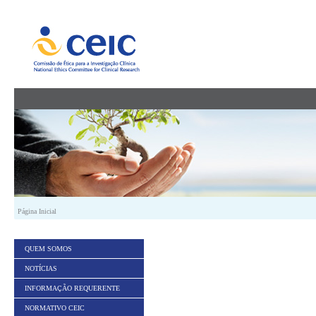
Saltar para conteúdo
Página Inicial
QUEM SOMOS
NOTÍCIAS
INFORMAÇÃO REQUERENTE
NORMATIVO CEIC