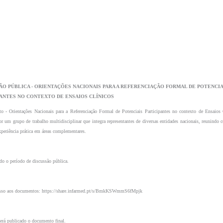
PANTES NO CONTEXTO DE ENSAIOS CLÍNICOS 
 - Orientações Nacionais para a Referenciação Formal de Potenciais Participantes no contexto de Ensaios C
or um grupo de trabalho multidisciplinar que integra representantes de diversas entidades nacionais, reunindo c
xperiência prática em áreas complementares. 
ado o período de discussão pública.
esso aos documentos: https://share.infarmed.pt/s/BmkKSWmmS6fMpjk
erá publicado o documento final.