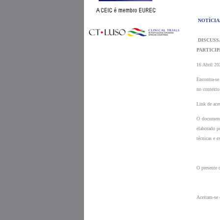
 NOTÍCIA
 DISCUSSÃO PÚBLICA - ORIENTAÇÕES NACIONAIS PARA A REFERENCIAÇÃO FORMAL DE POTENCIAIS 
PARTICI
16 Abril 20
Encontra-se
no contexto
Link de ace
O documento
elaborado p
técnicas e e
O presente 
Aceitam-se 