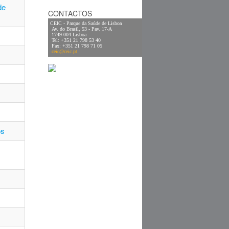
de
CONTACTOS
CEIC - Parque da Saúde de Lisboa
 Av. do Brasil, 53 - Pav. 17-A
 1749-004 Lisboa
 Tel: +351 21 798 53 40
 Fax: +351 21 798 71 05
ceic@ceic.pt
os