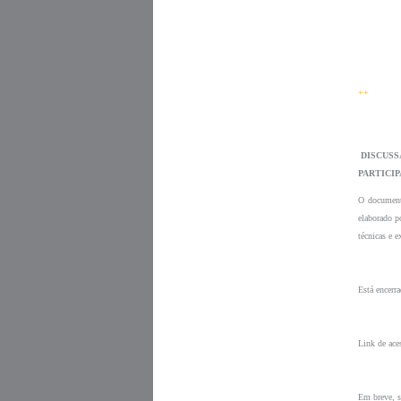
++
 DISCUSSÃO PÚBLICA - ORIENTAÇÕES NACIONAIS PARA A REFERENCIAÇÃO FORMAL DE POTENCIAIS 
PARTICI
O documento
elaborado p
técnicas e e
Está encerr
Link de ac
Em breve, s