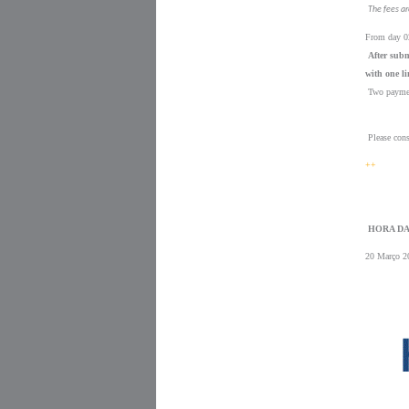
The fees ar
From day 02
After subm
with one li
 Two paymen
 Please cons
++
 HORA DA
20 Março 2