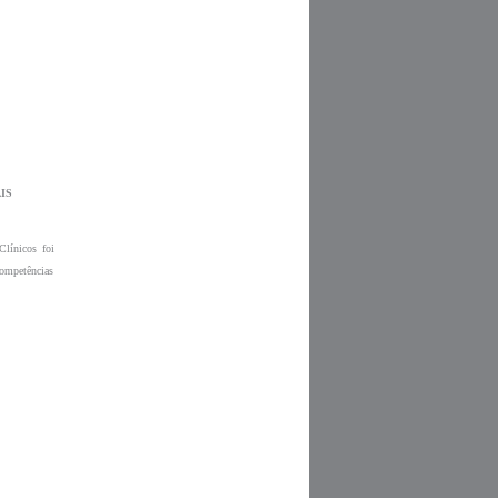
línicos foi 
ompetências 