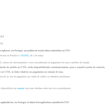
EES 
026
a aplicável, em Portugal, aos pedidos de ensaio clínico submetidos no CTIS?
evistas na Portaria n.º 
63/2015
, de 5 de março.
5, entrou em funcionamento o novo procedimento de pagamento de taxas e pedidos de isenção.
ssão do pedido no CTIS, serão disponibilizados automaticamente, para o respetivo ponto de contacto, 
o no CTIS, os links relativos ao pagamento ou isenção de taxa.
oníveis as vias de pagamento por cartão de crédito ou referência multibanco.
 disponibiliza um 
manual
 com mais detalhes sobre este novo procedimento.
 applicable fee, for Portugal, to clinical trial applications submitted in CTIS?