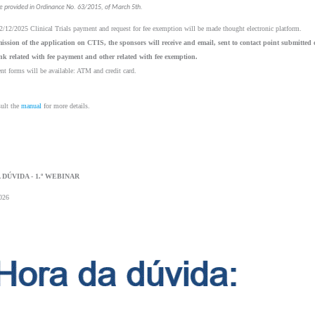
e provided in Ordinance No. 63/2015, of March 5th.
/12/2025 Clinical Trials payment and request for fee exemption will be made thought electronic platform.
ission of the application on CTIS, the sponsors will receive and email, sent to contact point submitted 
nk related with fee payment and other related with fee exemption.
t forms will be available: ATM and credit card.
ult the 
manual
 for more details.
 DÚVIDA - 1.º WEBINAR 
026