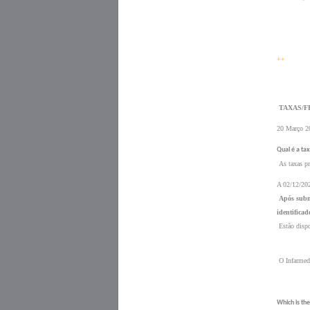
++
 TAXAS/F
20 Março 2
Qual é a tax
 As taxas pr
A 02/12/202
Após submi
identificad
 Estão disp
 O Infarmed
Which is the