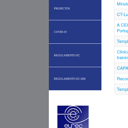
Minut
PROJECTOS
CT-Lu
A CEI
Portu
COVID-19
Templ
Clinic
REGULAMENTO EC
traini
CAPA
Recom
REGULAMENTO EC-DM
Templ