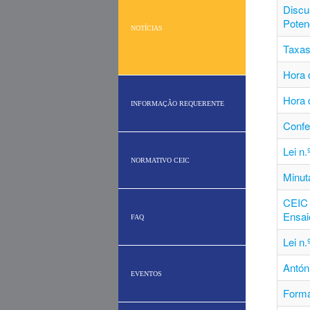
Discu
Poten
NOTÍCIAS
Taxas
Hora d
Hora 
INFORMAÇÃO REQUERENTE
Conf
Lei n
NORMATIVO CEIC
Minut
CEIC 
Ensai
FAQ
Lei n
Antón
EVENTOS
Forma