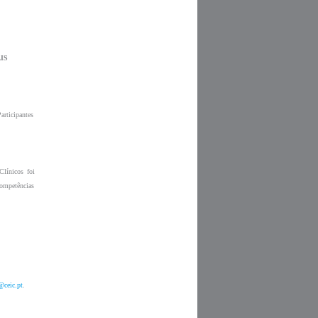
ticipantes 
línicos foi 
ompetências 
@ceic.pt
. 