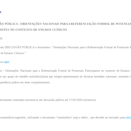
S 
PANTES NO CONTEXTO DE ENSAIOS CLÍNICOS 
26
 em DISCUSSÃO PÚBLICA o documento: "Orientações Nacionais para a Referenciação Formal de Potenciais Par
 de Ensaios Clínicos."
sso 
aqui.
 - Orientações Nacionais para a Referenciação Formal de Potenciais Participantes no contexto de Ensaios C
or um grupo de trabalho multidisciplinar que integra representantes de diversas entidades nacionais, reunindo c
xperiência prática em áreas complementares. 
documento orientador encontra-se em discussão pública até 17/05/2026 (inclusive).
comentários/sugestões, utilizando o documento "comentários" para o efeito , que deverão ser enviados para 
ceic