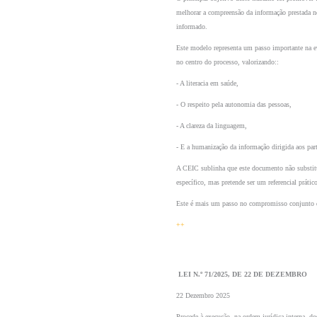
melhorar a compreensão da informação prestada no
informado.
Este modelo representa um passo importante na e
no centro do processo, valorizando::
- A literacia em saúde,
- O respeito pela autonomia das pessoas,
- A clareza da linguagem,
- E a humanização da informação dirigida aos part
A CEIC sublinha que este documento não substitui 
específico, mas pretende ser um referencial prático
Este é mais um passo no compromisso conjunto de 
++
 LEI N.º 71/2025, DE 22 DE DEZEMBRO 
22 Dezembro 2025
Procede à execução, na ordem jurídica interna, do