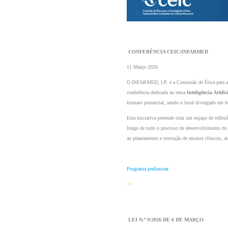
 CONFERÊNCIA CEIC/INFARMED 
11 Março 2026
O INFARMED, I.P. e a Comissão de Ética para a I
conferência dedicada ao tema 
Inteligência Artifi
formato presencial, sendo o local divulgado em b
Esta iniciativa pretende criar um espaço de reflexã
longo de todo o processo de desenvolvimento do 
ao planeamento e execução de ensaios clínicos, at
Programa preliminar
++
 LEI N.º 9/2026 DE 6 DE MARÇO 