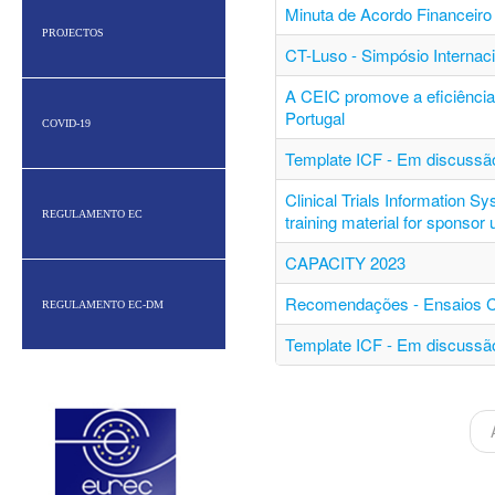
Minuta de Acordo Financeiro 
PROJECTOS
CT-Luso - Simpósio Internac
A CEIC promove a eficiência 
Portugal
COVID-19
Template ICF - Em discussão
Clinical Trials Information S
REGULAMENTO EC
training material for sponsor
CAPACITY 2023
Recomendações - Ensaios Clí
REGULAMENTO EC-DM
Template ICF - Em discussão