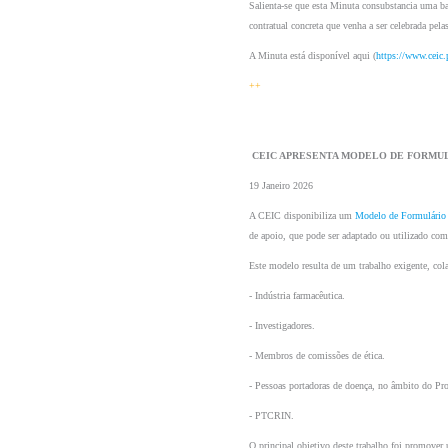
Salienta-se que esta Minuta consubstancia uma base
contratual concreta que venha a ser celebrada pelas
A Minuta está disponível aqui (
https://www.ceic.
++
 CEIC APRESENTA MODELO DE FORMU
19 Janeiro 2026
A CEIC disponibiliza um 
Modelo de Formulário 
de apoio, que pode ser adaptado ou utilizado como
Este modelo resulta de um trabalho exigente, cola
- Indústria farmacêutica.
- Investigadores.
- Membros de comissões de ética.
- Pessoas portadoras de doença, no âmbito do
- PTCRIN.
O principal objetivo deste trabalho foi promover 