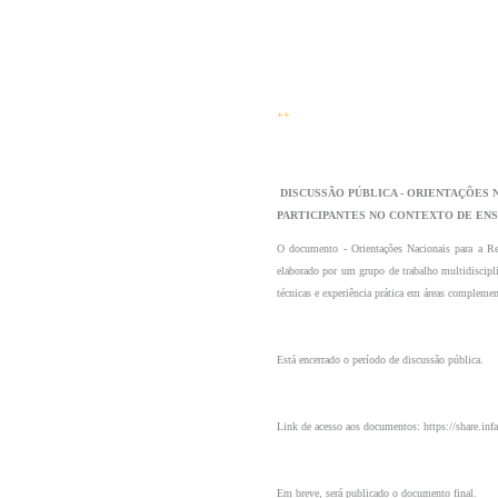
++
 DISCUSSÃO PÚBLICA - ORIENTAÇÕES NACIONAIS PARA A REFERENCIAÇÃO FORMAL DE POTENCIAIS 
PARTICIPANTES NO CONTEXTO DE ENS
O documento - Orientações Nacionais para a Ref
elaborado por um grupo de trabalho multidiscipli
técnicas e experiência prática em áreas complemen
Está encerrado o período de discussão pública.
Link de acesso aos documentos: https://share
Em breve, será publicado o documento final.