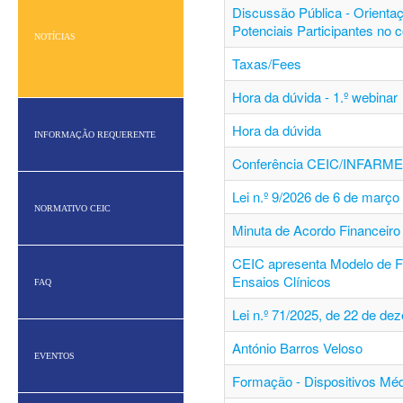
Discussão Pública - Orienta
Potenciais Participantes no 
NOTÍCIAS
Taxas/Fees
Hora da dúvida - 1.º webinar
Hora da dúvida
INFORMAÇÃO REQUERENTE
Conferência CEIC/INFARM
Lei n.º 9/2026 de 6 de março
NORMATIVO CEIC
Minuta de Acordo Financeiro 
CEIC apresenta Modelo de F
Ensaios Clínicos
FAQ
Lei n.º 71/2025, de 22 de de
António Barros Veloso
EVENTOS
Formação - Dispositivos Mé