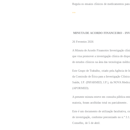
Regula os ensaios clínicos de medicamentos para u
++
 MINUTA DE ACORDO FINANCEIRO - IN
26 Fevereiro 2026
A Minuta de Acordo Financeiro Investigação clíni
que visa promover a investigação clínica de dispo
de estudos clínicos na área das tecnologias médic
Este Grupo de Trabalho, criado pela Agência de I
da Comissão de Ética para a Investigação Clíni
Saúde, I.P. (INFARMED, I.P.), da NOVA Medical 
(APORMED).
A presente minuta esteve em consulta pública entr
maioria, foram acolhidas total ou parcialmente..
Este é um documento de utilização facultativa, com
de investigação, conforme preconizado no n.º 3.
Conselho, de 5 de abril.