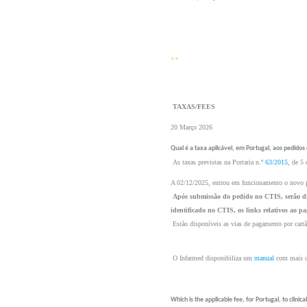
++
 TAXAS/FEES 
20 Março 2026
Qual é a taxa aplicável, em Portugal, aos pedidos
 As taxas previstas na Portaria n.º 
63/2015
, de 5
A 02/12/2025, entrou em funcionamento o novo p
Após submissão do pedido no CTIS, serão dis
identificado no CTIS, os links relativos ao p
 Estão disponíveis as vias de pagamento por cartã
 O Infarmed disponibiliza um 
manual
 com mais d
Which is the applicable fee, for Portugal, to clinica