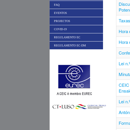
Discu
FAQ
Poten
EVENTOS
Taxas
PROJECTOS
COVID-19
Hora d
REGULAMENTO EC
Hora 
REGULAMENTO EC-DM
Conf
Lei n
Minut
CEIC 
Ensai
Lei n
Antón
Forma