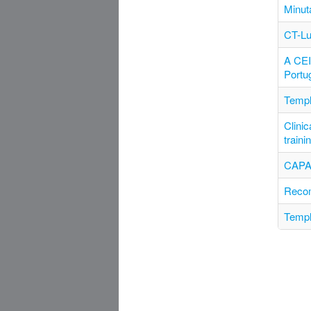
Minut
CT-Lu
A CEI
Portu
Templ
Clinic
traini
CAPA
Recom
Templ