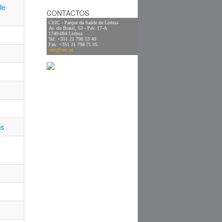
de
CONTACTOS
CEIC - Parque da Saúde de Lisboa
Av. do Brasil, 53 - Pav. 17-A
1749-004 Lisboa
Tel: +351 21 798 53 40
Fax: +351 21 798 71 05
ceic@ceic.pt
os