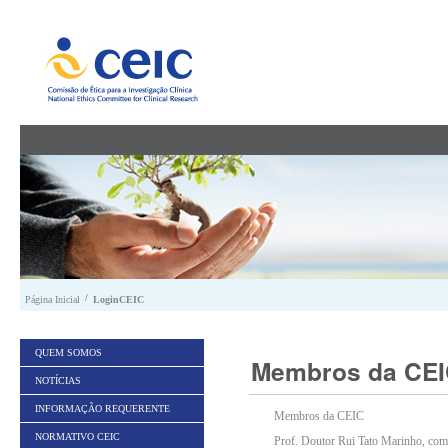
Saltar para conteúdo
/
Página Inicial
LoginCEIC
QUEM SOMOS
Membros da CE
NOTÍCIAS
INFORMAÇÃO REQUERENTE
Membros da CEIC
NORMATIVO CEIC
Prof. Doutor Rui Tato Marinho, com