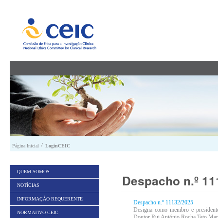
Saltar para conteúdo
/
Página Inicial
LoginCEIC
QUEM SOMOS
Despacho n.º 11
NOTÍCIAS
INFORMAÇÃO REQUERENTE
Despacho n.º 11132/2025
Designa como membro e presidente 
NORMATIVO CEIC
Doutor Rui António Rocha Tato Mar