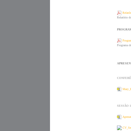
Relató
Relatório do
PROGRAMA
Progra
Programa d
APRESENT
CONFERÊ
Mary_H
SESSÃO 1
Aprese
CV_Se