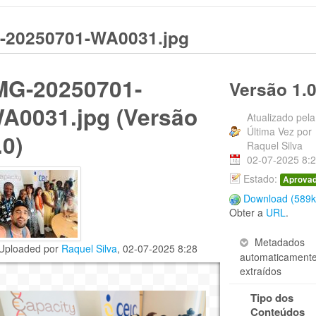
-20250701-WA0031.jpg
MG-20250701-
Versão 1.
A0031.jpg (Versão
Atualizado pela
Última Vez por
.0)
Raquel Silva
02-07-2025 8:
Estado:
Aprova
Download (589k
Obter a
URL
.
Metadados
Uploaded por
Raquel Silva
, 02-07-2025 8:28
automaticament
édia (0 Votos)
extraídos
Tipo dos
Conteúdos