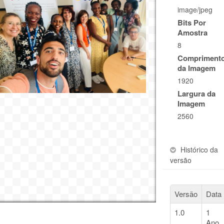
image/jpeg
Bits Por
Amostra
8
Compriment
da Imagem
1920
Largura da
Imagem
2560
Histórico da
versão
Versão
Data
1.0
1
Ano