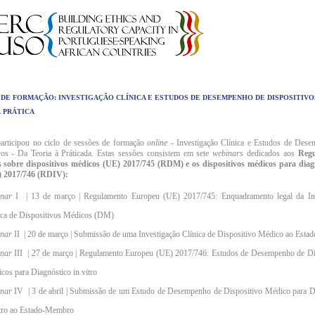
 DE FORMAÇÃO: INVESTIGAÇÃO CLÍNICA E ESTUDOS DE DESEMPENHO DE DISPOSITIVOS
 PRÁTICA
rticipou no ciclo de sessões de formação
online
- Investigação Clínica e Estudos de Des
vos - Da Teoria à Práticada. Estas sessões consistem em sete
webinars
dedicados aos
Regu
 sobre dispositivos médicos (UE) 2017/745 (RDM) e os dispositivos médicos para dia
 2017/746 (RDIV):
nar
I | 13 de março | Regulamento Europeu (UE) 2017/745: Enquadramento legal da Inv
ica de Dispositivos Médicos (DM)
nar
II | 20 de março | Submissão de uma Investigação Clínica de Dispositivo Médico ao Est
nar
III | 27 de março | Regulamento Europeu (UE) 2017/746: Estudos de Desempenho de Di
cos para Diagnóstico in vitro
nar
IV | 3 de abril | Submissão de um Estudo de Desempenho de Dispositivo Médico para D
itro ao Estado-Membro