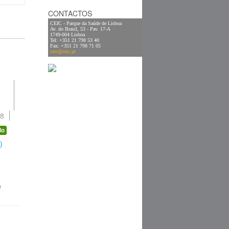
CONTACTOS
CEIC - Parque da Saúde de Lisboa
Av. do Brasil, 53 - Pav. 17-A
1749-004 Lisboa
Tel: +351 21 798 53 40
Fax: +351 21 798 71 05
ceic@ceic.pt
0
28
do
)
e