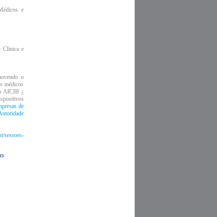
Médicos e
 Clínica e
omovendo o
os médicos
la AICIB ¿
spositivos
presas de
toridade
pt/sessoes-
IO