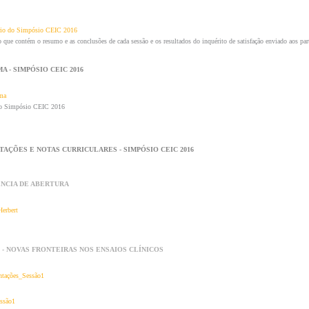
rio do Simpósio CEIC 2016
 que contém o resumo e as conclusões de cada sessão e os resultados do inquérito de satisfação enviado aos part
 - SIMPÓSIO CEIC 2016
ma
o Simpósio CEIC 2016
AÇÕES E NOTAS CURRICULARES - SIMPÓSIO CEIC 2016
NCIA DE ABERTURA
erbert
 - NOVAS FRONTEIRAS NOS ENSAIOS CLÍNICOS
ntações_Sessão1
ssão1