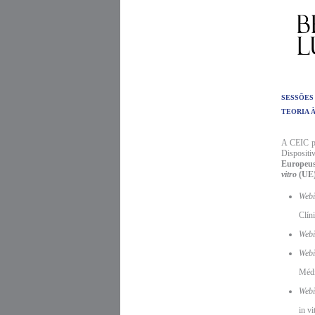
SESSÕES
TEORIA À
A CEIC pa
Dispositi
Europeus
vitro
(UE)
Webi
Clín
Webi
Webi
Médi
Webi
in v