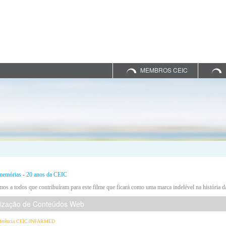
MEMBROS CEIC
memórias - 20 anos da CEIC
os a todos que contribuíram para este filme que ficará como uma marca indelével na história 
lização de Conteúdos Web
ferência CEIC/INFARMED