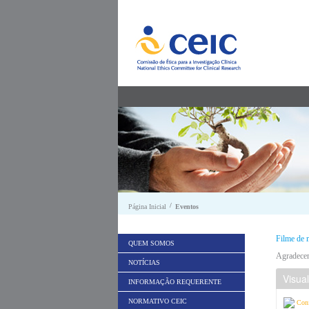
Saltar para conteúdo
/
Página Inicial
Eventos
Filme de 
QUEM SOMOS
Agradecem
NOTÍCIAS
Visua
INFORMAÇÃO REQUERENTE
NORMATIVO CEIC
Con