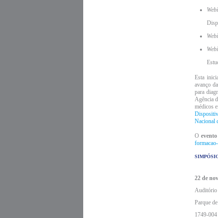
Webi
Disp
Webi
Webi
Estu
Esta inic
avanço da
para diag
Agência d
médicos e
Dispositi
Nacional 
O
event
formacao-
SIMPÓSIO
22 de no
Auditóri
Parque de
1749-004