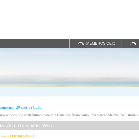
MEMBROS CEIC
memórias - 20 anos da CEIC
os a todos que contribuíram para este filme que ficará como uma marca indelével na história 
lização de Conteúdos Web
ferência CEIC/INFARMED