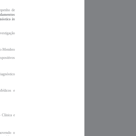
empenho de
lamentos
gnóstico
in
estigação
ado-Membro
spositivos
iagnóstico
Médicos e
 Clínica e
omovendo o