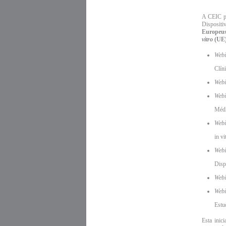
A CEIC pa
Dispositi
Europeus
vitro
(UE)
Webi
Clín
Webi
Webi
Médi
Webi
in v
Webi
Disp
Webi
Webi
Estu
Esta inic