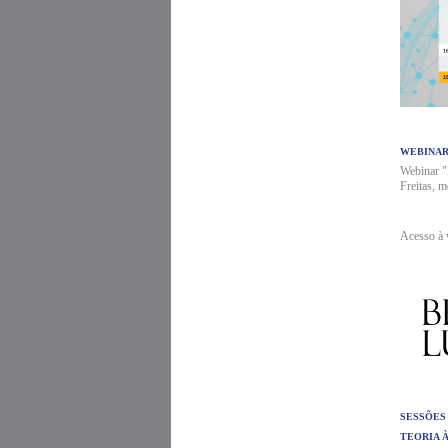
WEBINAR
Webinar "
Freitas, 
Acesso à 
SESSÕES
TEORIA À