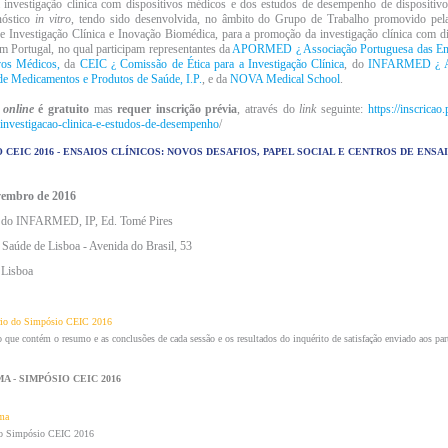
 investigação clínica com dispositivos médicos e dos estudos de desempenho de dispositiv
nóstico
in vitro
, tendo sido desenvolvida, no âmbito do Grupo de Trabalho promovido pe
e Investigação Clínica e Inovação Biomédica, para a promoção da investigação clínica com di
m Portugal, no qual participam representantes da
APORMED ¿ Associação Portuguesa das Em
vos Médicos,
da
CEIC ¿ Comissão de Ética para a Investigação Clínica
, do
INFARMED ¿ Au
de Medicamentos e Produtos de Saúde, I.P.
, e da
NOVA Medical School
.
o
online
é gratuito
mas
requer inscrição prévia
, através do
link
seguinte:
https://inscricao.
investigacao-clinica-e-estudos-de-desempenho
/
 CEIC 2016 - ENSAIOS CLÍNICOS: NOVOS DESAFIOS, PAPEL SOCIAL E CENTROS DE ENSA
vembro de 2016
o do INFARMED, IP, Ed. Tomé Pires
 Saúde de Lisboa - Avenida do Brasil, 53
 Lisboa
rio do Simpósio CEIC 2016
 que contém o resumo e as conclusões de cada sessão e os resultados do inquérito de satisfação enviado aos part
 - SIMPÓSIO CEIC 2016
ma
o Simpósio CEIC 2016