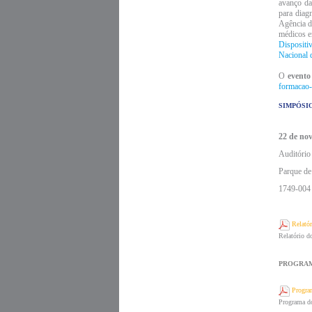
avanço da
para diag
Agência d
médicos e
Dispositi
Nacional 
O
event
formacao-
SIMPÓSIO
22 de no
Auditóri
Parque de
1749-004
Relató
Relatório do
PROGRAMA
Progra
Programa d