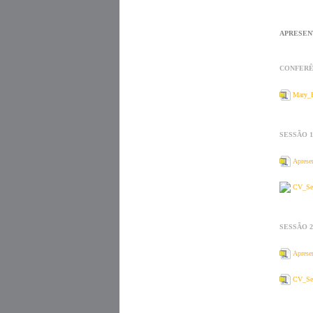
APRESENT
CONFERÊ
Mary_H
SESSÃO 1
Aprese
CV_Se
SESSÃO 2
Aprese
CV_Se