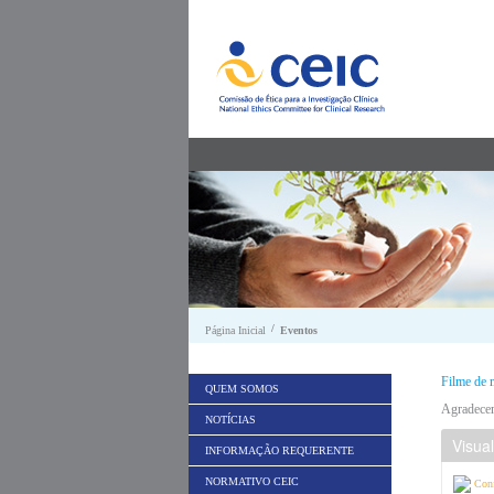
Saltar para conteúdo
/
Página Inicial
Eventos
Filme de 
QUEM SOMOS
Agradecem
NOTÍCIAS
Visua
INFORMAÇÃO REQUERENTE
NORMATIVO CEIC
Con