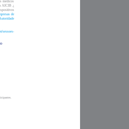
os médicos
la AICIB ¿
spositivos
presas de
toridade
pt/sessoes-
IO
icipantes.