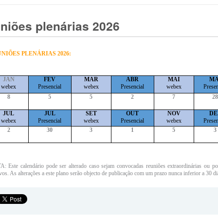
niões plenárias 2026
NIÕES PLENÁRIAS 2026:
JAN
FEV
MAR
ABR
MAI
MA
webex
Presencial
webex
Presencial
webex
Presen
8
5
5
2
7
28
JUL
JUL
SET
OUT
NOV
DE
webex
Presencial
webex
Presencial
webex
Presen
2
30
3
1
5
3
: Este calendário pode ser alterado caso sejam convocadas reuniões extraordinárias ou po
vos. As alterações a este plano serão objecto de publicação com um prazo nunca inferior a 30 di