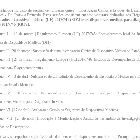
rticipou no ciclo de sessões de formação
online
- Investigação Clínica e Estudos de Des
vos - Da Teoria à Práticada. Estas sessões consistem em sete
webinars
dedicados aos
Regu
 sobre dispositivos médicos (UE) 2017/745 (RDM) e os dispositivos médicos para dia
 2017/746 (RDIV):
nar
I | 13 de março | Regulamento Europeu (UE) 2017/745: Enquadramento legal da Inv
ica de Dispositivos Médicos (DM)
nar
II | 20 de março | Submissão de uma Investigação Clínica de Dispositivo Médico ao Est
nar
III | 27 de março | Regulamento Europeu (UE) 2017/746: Estudos de Desempenho de Di
cos para Diagnóstico in vitro
nar
IV | 3 de abril | Submissão de um Estudo de Desempenho de Dispositivo Médico para D
itro ao Estado-Membro
nar
V | 10 de abril | Desenvolvimento da Brochura do Investigador: Dispositivos 
ositivos Médicos para Diagnóstico in vitro
nar
VI | 17 de abril | Avaliação e Gestão da Segurança de Dispositivos Médicos
nar
VII | 24 de abril | Introdução à Monitorização e Auditorias no âmbito de Investigação
dos de Desempenho
iativa visa capacitar os profissionais dos setores de dispositivos médicos em Portugal, pr