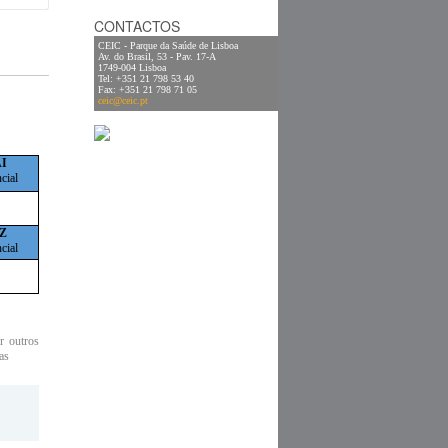
CONTACTOS
CEIC - Parque da Saúde de Lisboa
Av. do Brasil, 53 - Pav. 17-A
1749-004 Lisboa
Tel: +351 21 798 53 40
Fax: +351 21 798 71 05
ceic@ceic.pt
I
cial
Z
cial
r outros
as