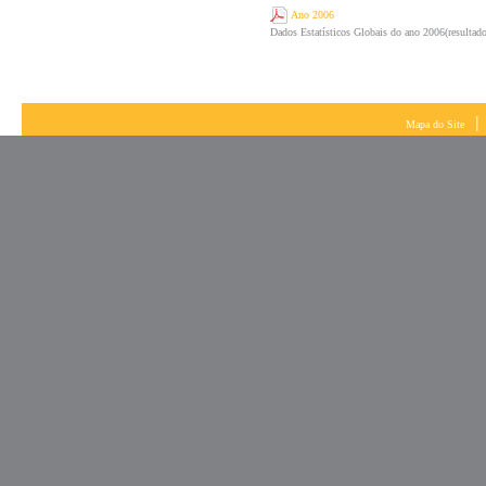
Ano 2006
Dados Estatísticos Globais do ano 2006(resulta
|
Mapa do Site