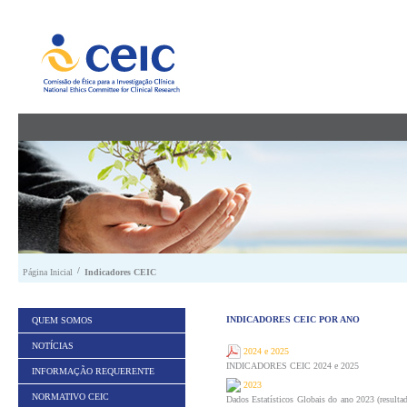
Saltar para conteúdo
/
Página Inicial
Indicadores CEIC
INDICADORES CEIC POR ANO
QUEM SOMOS
NOTÍCIAS
2024 e 2025
INDICADORES CEIC 2024 e 2025
INFORMAÇÃO REQUERENTE
2023
NORMATIVO CEIC
Dados Estatísticos Globais do ano 2023 (result