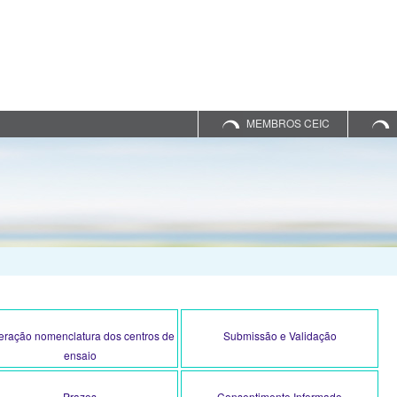
MEMBROS CEIC
teração nomenclatura dos centros de
Submissão e Validação
ensaio
Prazos
Consentimento Informado