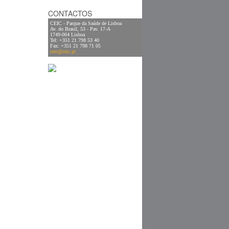
CONTACTOS
CEIC - Parque da Saúde de Lisboa
Av. do Brasil, 53 - Pav. 17-A
1749-004 Lisboa
Tel: +351 21 798 53 40
Fax: +351 21 798 71 05
ceic@ceic.pt