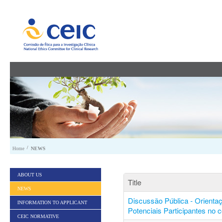
Skip to Content
/
Home
NEWS
ABOUT US
Title
NEWS
Discussão Pública - Orienta
INFORMATION TO APPLICANT
Potenciais Participantes no 
CEIC NORMATIVE