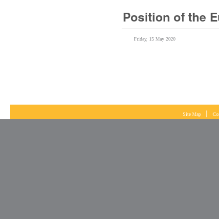
Friday, 15 May 2020
|
Site Map
Co