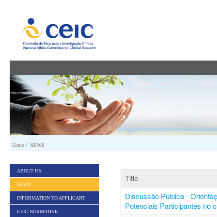
Skip to Content
/
Home
NEWS
ABOUT US
Title
NEWS
Discussão Pública - Orienta
INFORMATION TO APPLICANT
Potenciais Participantes no 
CEIC NORMATIVE