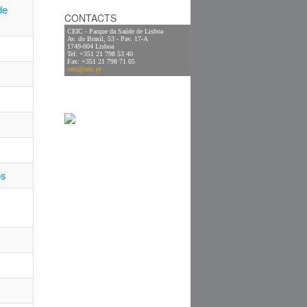
de
CONTACTS
CEIC - Parque da Saúde de Lisboa
Av. do Brasil, 53 - Pav. 17-A
1749-004 Lisboa
Tel: +351 21 798 53 40
Fax: +351 21 798 71 05
ceic@ceic.pt
os