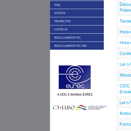
Discu
FAQ
Poten
EVENTS
Taxas
PROJECTOS
COVID-19
Hora d
REGULAMENTO EC
Hora 
REGULAMENTO EC-DM
Conf
Lei n
Minut
CEIC 
Ensai
Lei n
Antón
Forma