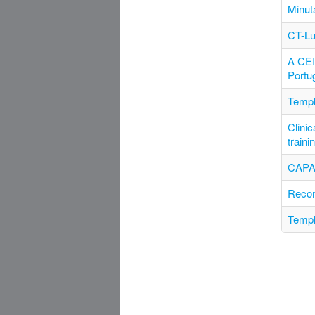
Minut
CT-Lu
A CEI
Portu
Templ
Clinic
traini
CAPA
Recom
Templ