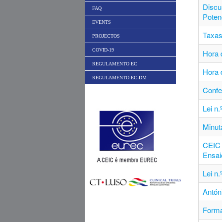
Discu
FAQ
Poten
EVENTS
Taxas
PROJECTOS
COVID-19
Hora d
REGULAMENTO EC
Hora 
REGULAMENTO EC-DM
Conf
Lei n
Minut
CEIC 
Ensai
Lei n
Antón
Forma