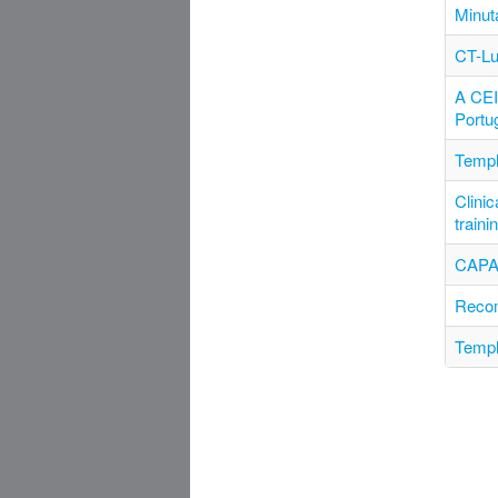
Minut
CT-Lu
A CEI
Portu
Templ
Clinic
traini
CAPA
Recom
Templ