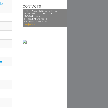
de
CONTACTS
CEIC - Parque da Saúde de Lisboa
Av. do Brasil, 53 - Pav. 17-A
1749-004 Lisboa
Tel: +351 21 798 53 40
Fax: +351 21 798 71 05
ceic@ceic.pt
os