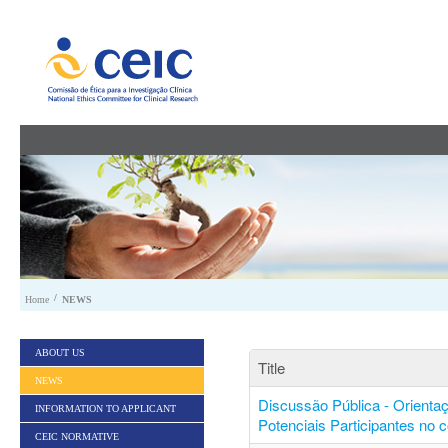
Skip to Content
/
Home
NEWS
ABOUT US
Title
NEWS
Discussão Pública - Orienta
INFORMATION TO APPLICANT
Potenciais Participantes no 
CEIC NORMATIVE