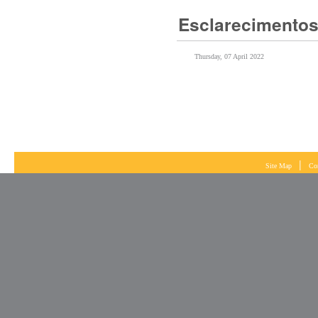
Thursday, 07 April 2022
|
Site Map
Co