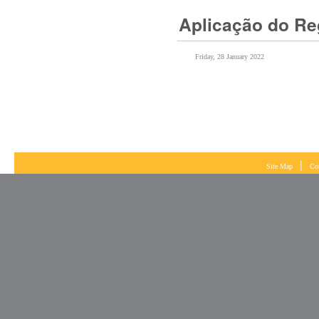
Friday, 28 January 2022
|
Site Map
Co