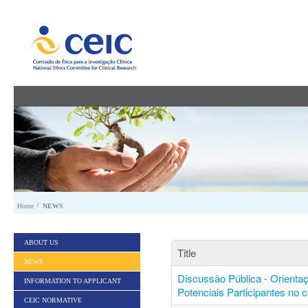
Skip to Content
/
Home
NEWS
ABOUT US
Title
NEWS
Discussão Pública - Orienta
INFORMATION TO APPLICANT
Potenciais Participantes no 
CEIC NORMATIVE