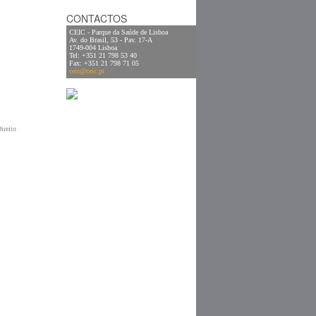
CONTACTOS
CEIC - Parque da Saúde de Lisboa
Av. do Brasil, 53 - Pav. 17-A
1749-004 Lisboa
Tel: +351 21 798 53 40
Fax: +351 21 798 71 05
ceic@ceic.pt
ireito