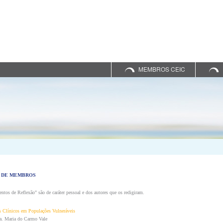
MEMBROS CEIC
 DE MEMBROS
tos de Reflexão" são de caráter pessoal e dos autores que os redigiram.
s Clínicos em Populações Vulneráveis
a. Maria do Carmo Vale