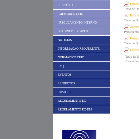
Estudo
HISTÓRIA
Texto de Dr
MEMBROS CEIC
Ética d
Texto de Dr
REGULAMENTO INTERNO
Autonom
GABINETE DE APOIO
Palestra pr
Estrep
NOTÍCIAS
Texto de Dr
INFORMAÇÃO REQUERENTE
Consen
Texto de D
NORMATIVO CEIC
Biomédico 
FAQ
EVENTOS
PROJECTOS
COVID-19
REGULAMENTO EC
REGULAMENTO EC-DM