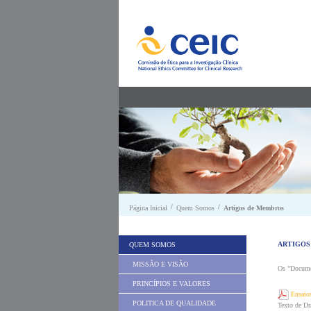
Saltar para conteúdo
/
/
Página Inicial
Quem Somos
Artigos de Membros
ARTIGOS
QUEM SOMOS
MISSÃO E VISÃO
Os "Documen
PRINCÍPIOS E VALORES
Ensaio
POLITICA DE QUALIDADE
Texto de Dr