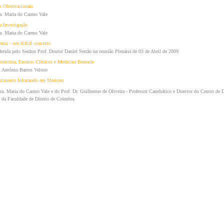
s Observacionais
a. Maria do Carmo Vale
a Investigação
a. Maria do Carmo Vale
ia - um difícil conceito
oferida pelo Senhor Prof. Doutor Daniel Serrão na reunião Plenária de 03 de Abril de 2009
tomicina, Ensaios Clínicos e Medicina Baseada
. António Barros Veloso
timento Informado em Menores
ra. Maria do Carmo Vale e do Prof. Dr. Guilherme de Oliveira - Professor Catedrático e Director do Centro de D
da Faculdade de Direito de Coimbra.